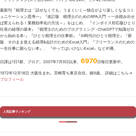
最新刊『税理士は「話せなくても」うまくいく
―
独立がより楽しくなるコミ
ュニケーション思考―』『改訂版 税理士のための
RPA
入門 ～一歩踏み出せ
ば変えられる！業務効率化の方法～』をはじめ、 『インボイス対応版ひとり
社長の経理の基本』『税理士のためのプログラミング -ChatGPTで知識ゼロ
から始める本-』『ひとり税理士の仕事術』『AI時代のひとり税理士』『新
版 そのまま使える経理&会計のためのExcel入門』『フリーランスのための
一生仕事に困らない本』、 『やってはいけないExcel』など41冊。
6970
日課は1日1新、ブログ。2007年7月9日以来、
日毎日更新中。
1972年12月18日 大阪生まれ。宮崎育ち東京在住。娘9歳。 詳細はこちら→
プロフィール
人気記事ランキング