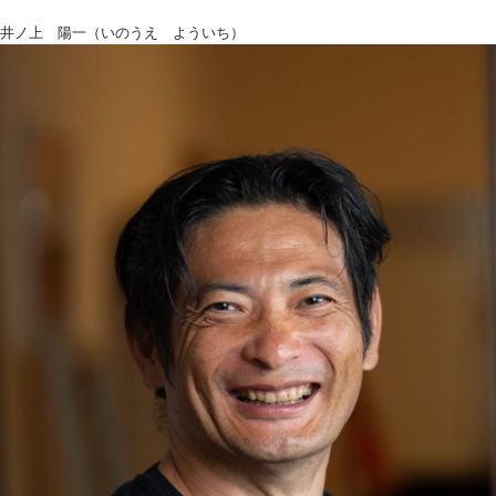
井ノ上 陽一（いのうえ よういち）