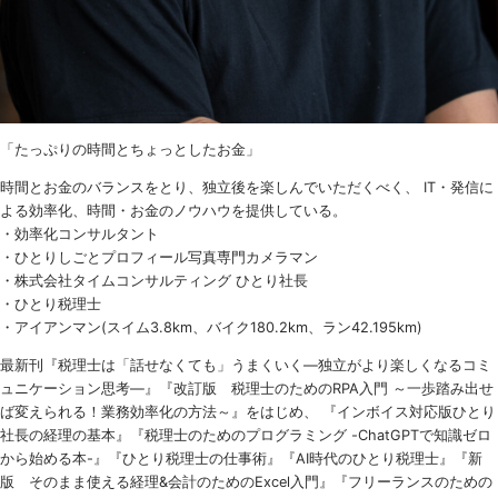
「たっぷりの時間とちょっとしたお金」
時間とお金のバランスをとり、独立後を楽しんでいただくべく、 IT・発信に
よる効率化、時間・お金のノウハウを提供している。
・効率化コンサルタント
・ひとりしごとプロフィール写真専門カメラマン
・株式会社タイムコンサルティング ひとり社長
・ひとり税理士
・アイアンマン(スイム3.8km、バイク180.2km、ラン42.195km)
最新刊『税理士は「話せなくても」うまくいく
―
独立がより楽しくなるコミ
ュニケーション思考―』『改訂版 税理士のための
RPA
入門 ～一歩踏み出せ
ば変えられる！業務効率化の方法～』をはじめ、 『インボイス対応版ひとり
社長の経理の基本』『税理士のためのプログラミング -ChatGPTで知識ゼロ
から始める本-』『ひとり税理士の仕事術』『AI時代のひとり税理士』『新
版 そのまま使える経理&会計のためのExcel入門』『フリーランスのための