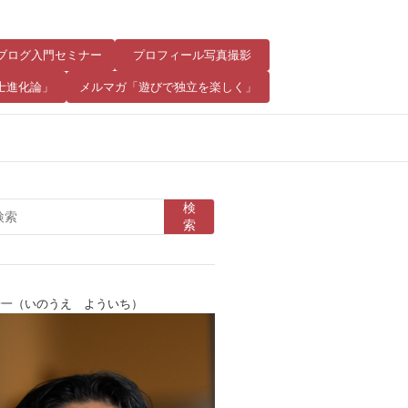
8 ブログ入門セミナー
プロフィール写真撮影
士進化論」
メルマガ「遊びで独立を楽しく」
検
索
陽一（いのうえ よういち）