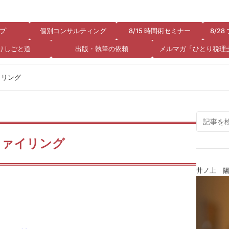
プ
個別コンサルティング
8/15 時間術セミナー
8/2
りしごと道
出版・執筆の依頼
メルマガ「ひとり税理
イリング
ンファイリング
井ノ上 