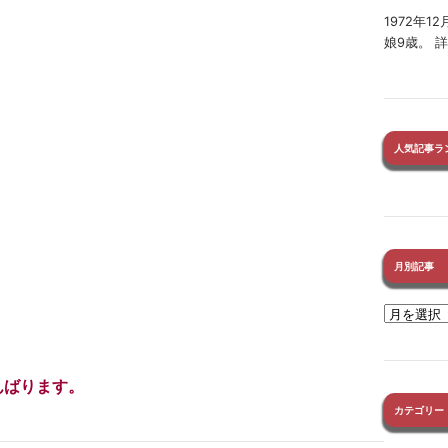
1972年
娘9歳。 
人気記事ラ
月別記事
んばります。
カテゴリー