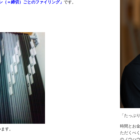
ン（＝締切）ごとのファイリング」
です。
「たっぷ
時間とお
います。
ただくべく
のノウハ