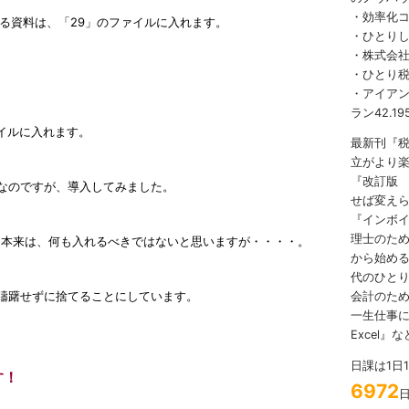
・効率化
る資料は、「29」のファイルに入れます。
・ひとり
・株式会社
・ひとり
・アイアンマ
ラン42.19
ァイルに入れます。
最新刊『
立がより
『改訂版
なのですが、導入してみました。
せば変え
『インボ
理士のため
は、本来は、何も入れるべきではないと思いますが・・・・。
から始める
代のひとり
躊躇せずに捨てることにしています。
会計のため
一生仕事に
Excel』
日課は1日
す！
6972