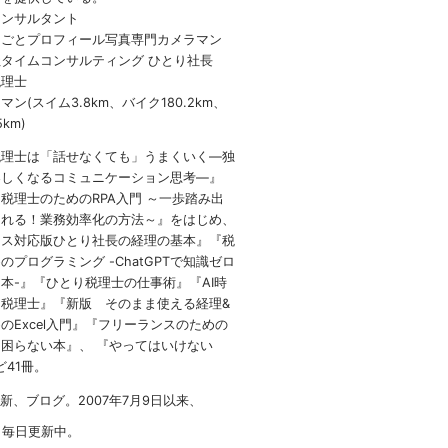
コンサルタント
しごとプロフィール写真専門カメラマン
タイムコンサルティング ひとり社長
税理士
ン(スイム3.8km、バイク180.2km、
5km)
税理士は「話せなくても」うまくいく
―
独
楽しくなるコミュニケーション思考―』
 税理士のための
RPA
入門 ～一歩踏み出
られる！業務効率化の方法～』をはじめ、
イス対応版ひとり社長の経理の基本』『税
のプログラミング -ChatGPTで知識ゼロ
本-』『ひとり税理士の仕事術』『AI時
税理士』『新版 そのまま使える経理&
のExcel入門』『フリーランスのための
困らない本』、 『やってはいけない
など41冊。
1新、ブログ。2007年7月9日以来、
日毎日更新中。