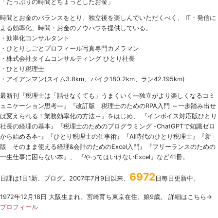
「たっぷりの時間とちょっとしたお金」
時間とお金のバランスをとり、独立後を楽しんでいただくべく、 IT・発信に
よる効率化、時間・お金のノウハウを提供している。
・効率化コンサルタント
・ひとりしごとプロフィール写真専門カメラマン
・株式会社タイムコンサルティング ひとり社長
・ひとり税理士
・アイアンマン(スイム3.8km、バイク180.2km、ラン42.195km)
最新刊『税理士は「話せなくても」うまくいく
―
独立がより楽しくなるコミ
ュニケーション思考―』『改訂版 税理士のための
RPA
入門 ～一歩踏み出せ
ば変えられる！業務効率化の方法～』をはじめ、 『インボイス対応版ひとり
社長の経理の基本』『税理士のためのプログラミング -ChatGPTで知識ゼロ
から始める本-』『ひとり税理士の仕事術』『AI時代のひとり税理士』『新
版 そのまま使える経理&会計のためのExcel入門』『フリーランスのための
一生仕事に困らない本』、 『やってはいけないExcel』など41冊。
6972
日課は1日1新、ブログ。2007年7月9日以来、
日毎日更新中。
1972年12月18日 大阪生まれ。宮崎育ち東京在住。娘9歳。 詳細はこちら→
プロフィール