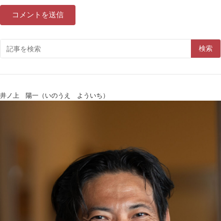
検索
井ノ上 陽一（いのうえ よういち）