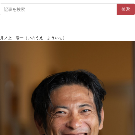
検索
井ノ上 陽一（いのうえ よういち）