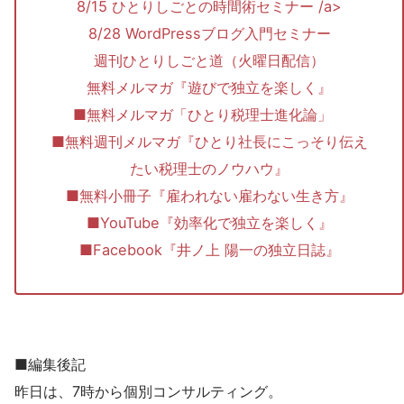
8/15 ひとりしごとの時間術セミナー /a>
8/28 WordPressブログ入門セミナー
週刊ひとりしごと道（火曜日配信）
無料メルマガ『遊びで独立を楽しく』
■無料メルマガ「ひとり税理士進化論」
■無料週刊メルマガ『ひとり社長にこっそり伝え
たい税理士のノウハウ』
■無料小冊子『雇われない雇わない生き方』
■YouTube『効率化で独立を楽しく』
■Facebook『井ノ上 陽一の独立日誌』
■編集後記
昨日は、7時から個別コンサルティング。