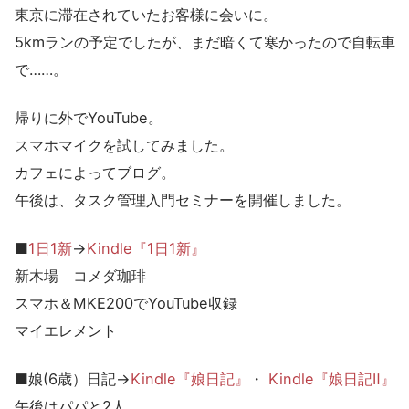
東京に滞在されていたお客様に会いに。
5kmランの予定でしたが、まだ暗くて寒かったので自転車
で……。
帰りに外でYouTube。
スマホマイクを試してみました。
カフェによってブログ。
午後は、タスク管理入門セミナーを開催しました。
■
1日1新
→
Kindle『1日1新』
新木場 コメダ珈琲
スマホ＆MKE200でYouTube収録
マイエレメント
■娘(6歳）日記→
Kindle『娘日記』
・
Kindle『娘日記Ⅱ』
午後はパパと2人。