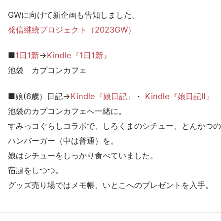
GWに向けて新企画も告知しました。
発信継続プロジェクト（2023GW）
■
1日1新
→
Kindle『1日1新』
池袋 カプコンカフェ
■娘(6歳）日記→
Kindle『娘日記』
・
Kindle『娘日記Ⅱ』
池袋のカプコンカフェへ一緒に。
すみっコぐらしコラボで、しろくまのシチュー、とんかつの
ハンバーガー（中は普通）を。
娘はシチューをしっかり食べていました。
宿題をしつつ。
グッズ売り場ではメモ帳、いとこへのプレゼントを入手。