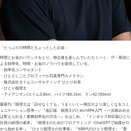
「たっぷりの時間とちょっとしたお金」
時間とお金のバランスをとり、独立後を楽しんでいただくべく、 IT・発信に
よる効率化、時間・お金のノウハウを提供している。
・効率化コンサルタント
・ひとりしごとプロフィール写真専門カメラマン
・株式会社タイムコンサルティング ひとり社長
・ひとり税理士
・アイアンマン(スイム3.8km、バイク180.2km、ラン42.195km)
最新刊『税理士は「話せなくても」うまくいく
―
独立がより楽しくなるコミ
ュニケーション思考―』『改訂版 税理士のための
RPA
入門 ～一歩踏み出せ
ば変えられる！業務効率化の方法～』をはじめ、 『インボイス対応版ひとり
社長の経理の基本』『税理士のためのプログラミング -ChatGPTで知識ゼロ
から始める本-』『ひとり税理士の仕事術』『AI時代のひとり税理士』『新