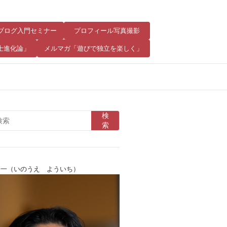
8 ブログ入門セミナー
プロフィール写真撮影
士進化論」
メルマガ「遊びで独立を楽しく」
検
索
陽一（いのうえ よういち）