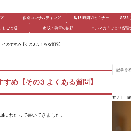
プ
個別コンサルティング
8/15 時間術セミナー
8/2
りしごと道
出版・執筆の依頼
メルマガ「ひとり税理
レイのすすめ【その3 よくある質問】
すめ【その3 よくある質問】
井ノ上 
2回にわたって書いてきました。