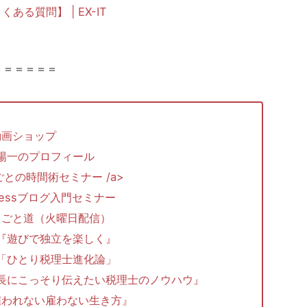
る質問】 | EX-IT
＝＝＝＝＝＝
動画ショップ
陽一のプロフィール
しごとの時間術セミナー /a>
dPressブログ入門セミナー
しごと道（火曜日配信）
『遊びで独立を楽しく』
ガ「ひとり税理士進化論」
長にこっそり伝えたい税理士のノウハウ』
雇われない雇わない生き方』