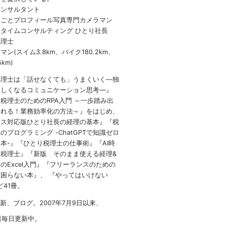
コンサルタント
しごとプロフィール写真専門カメラマン
タイムコンサルティング ひとり社長
税理士
ン(スイム3.8km、バイク180.2km、
5km)
税理士は「話せなくても」うまくいく
―
独
楽しくなるコミュニケーション思考―』
 税理士のための
RPA
入門 ～一歩踏み出
られる！業務効率化の方法～』をはじめ、
イス対応版ひとり社長の経理の基本』『税
のプログラミング -ChatGPTで知識ゼロ
本-』『ひとり税理士の仕事術』『AI時
税理士』『新版 そのまま使える経理&
のExcel入門』『フリーランスのための
困らない本』、 『やってはいけない
など41冊。
1新、ブログ。2007年7月9日以来、
日毎日更新中。