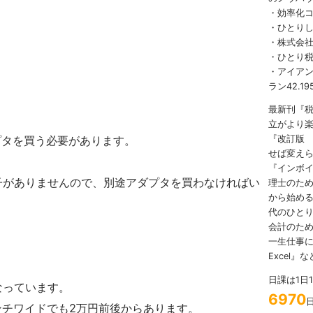
・効率化
・ひとり
・株式会社
・ひとり
・アイアンマ
ラン42.19
最新刊『
立がより
アダプタを買う必要があります。
『改訂版
せば変え
『インボ
子がありませんので、別途アダプタを買わなければい
理士のため
から始める
代のひとり
会計のため
一生仕事に
Excel』
日課は1日
なっています。
6970
インチワイドでも2万円前後からあります。