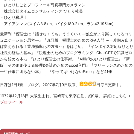
・ひとりしごとプロフィール写真専門カメラマン
・株式会社タイムコンサルティング ひとり社長
・ひとり税理士
・アイアンマン(スイム3.8km、バイク180.2km、ラン42.195km)
最新刊『税理士は「話せなくても」うまくいく
―
独立がより楽しくなるコミ
ュニケーション思考―』『改訂版 税理士のための
RPA
入門 ～一歩踏み出せ
ば変えられる！業務効率化の方法～』をはじめ、 『インボイス対応版ひとり
社長の経理の基本』『税理士のためのプログラミング -ChatGPTで知識ゼロ
から始める本-』『ひとり税理士の仕事術』『AI時代のひとり税理士』『新
版 そのまま使える経理&会計のためのExcel入門』『フリーランスのための
一生仕事に困らない本』、 『やってはいけないExcel』など41冊。
6969
日課は1日1新、ブログ。2007年7月9日以来、
日毎日更新中。
1972年12月18日 大阪生まれ。宮崎育ち東京在住。娘9歳。 詳細はこちら→
プロフィール
人気記事ランキング