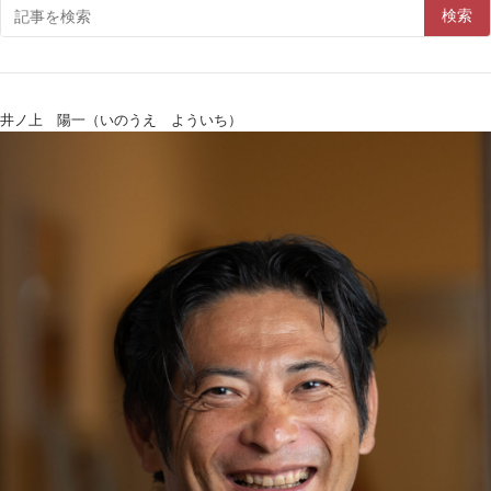
検索
井ノ上 陽一（いのうえ よういち）