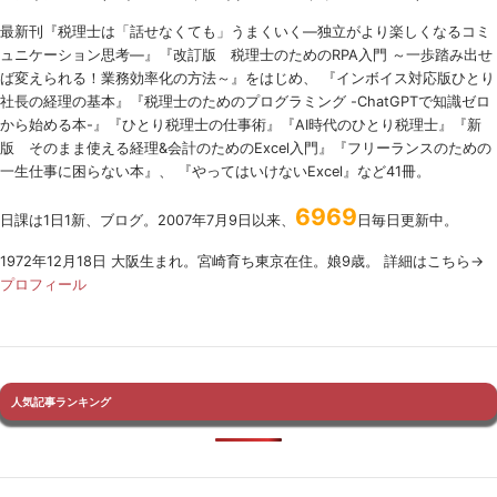
最新刊『税理士は「話せなくても」うまくいく
―
独立がより楽しくなるコミ
ュニケーション思考―』『改訂版 税理士のための
RPA
入門 ～一歩踏み出せ
ば変えられる！業務効率化の方法～』をはじめ、 『インボイス対応版ひとり
社長の経理の基本』『税理士のためのプログラミング -ChatGPTで知識ゼロ
から始める本-』『ひとり税理士の仕事術』『AI時代のひとり税理士』『新
版 そのまま使える経理&会計のためのExcel入門』『フリーランスのための
一生仕事に困らない本』、 『やってはいけないExcel』など41冊。
6969
日課は1日1新、ブログ。2007年7月9日以来、
日毎日更新中。
1972年12月18日 大阪生まれ。宮崎育ち東京在住。娘9歳。 詳細はこちら→
プロフィール
人気記事ランキング