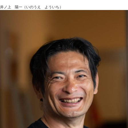
井ノ上 陽一（いのうえ よういち）