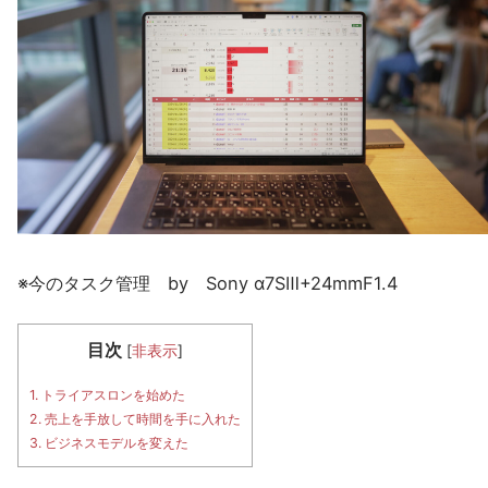
※今のタスク管理 by Sony α7SⅢ+24mmF1.4
目次
[
非表示
]
1.
トライアスロンを始めた
2.
売上を手放して時間を手に入れた
3.
ビジネスモデルを変えた