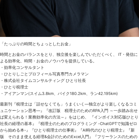
「たっぷりの時間とちょっとしたお金」
時間とお金のバランスをとり、独立後を楽しんでいただくべく、 IT・発信に
よる効率化、時間・お金のノウハウを提供している。
・効率化コンサルタント
・ひとりしごとプロフィール写真専門カメラマン
・株式会社タイムコンサルティング ひとり社長
・ひとり税理士
・アイアンマン(スイム3.8km、バイク180.2km、ラン42.195km)
最新刊『税理士は「話せなくても」うまくいく
―
独立がより楽しくなるコミ
ュニケーション思考―』『改訂版 税理士のための
RPA
入門 ～一歩踏み出せ
ば変えられる！業務効率化の方法～』をはじめ、 『インボイス対応版ひとり
社長の経理の基本』『税理士のためのプログラミング -ChatGPTで知識ゼロ
から始める本-』『ひとり税理士の仕事術』『AI時代のひとり税理士』『新
版 そのまま使える経理&会計のためのExcel入門』『フリーランスのための