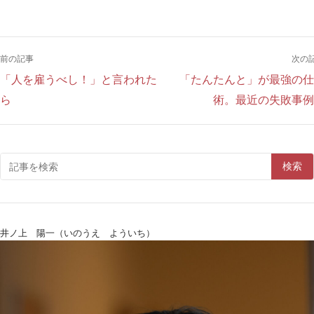
前の記事
次の
「人を雇うべし！」と言われた
「たんたんと」が最強の仕
ら
術。最近の失敗事例
検索
井ノ上 陽一（いのうえ よういち）