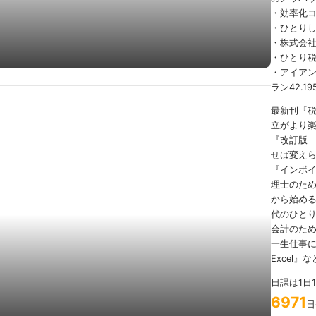
・効率化
・ひとり
・株式会社
・ひとり
・アイアンマ
ラン42.19
最新刊『
立がより
『改訂版
せば変え
『インボ
理士のため
から始める
代のひとり
会計のため
一生仕事に
Excel』
日課は1日
6971
日