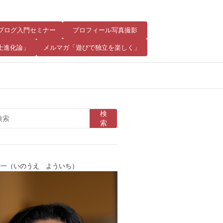
8 ブログ入門セミナー
プロフィール写真撮影
士進化論」
メルマガ「遊びで独立を楽しく」
検
索
陽一（いのうえ よういち）