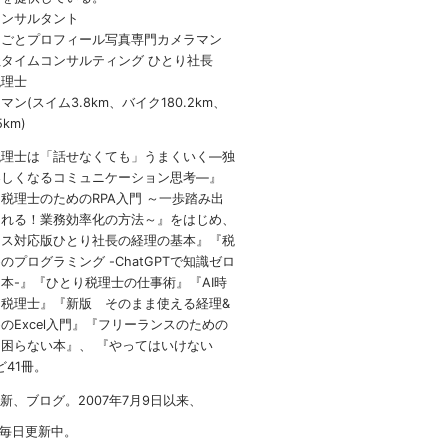
コンサルタント
しごとプロフィール写真専門カメラマン
タイムコンサルティング ひとり社長
税理士
ン(スイム3.8km、バイク180.2km、
5km)
税理士は「話せなくても」うまくいく
―
独
楽しくなるコミュニケーション思考―』
 税理士のための
RPA
入門 ～一歩踏み出
られる！業務効率化の方法～』をはじめ、
イス対応版ひとり社長の経理の基本』『税
のプログラミング -ChatGPTで知識ゼロ
本-』『ひとり税理士の仕事術』『AI時
税理士』『新版 そのまま使える経理&
のExcel入門』『フリーランスのための
困らない本』、 『やってはいけない
など41冊。
1新、ブログ。2007年7月9日以来、
毎日更新中。