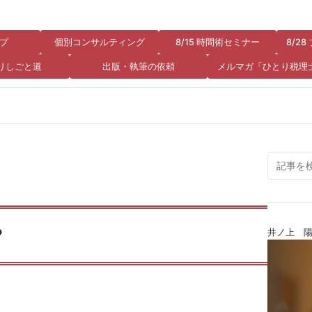
プ
個別コンサルティング
8/15 時間術セミナー
8/2
りしごと道
出版・執筆の依頼
メルマガ「ひとり税理
？
井ノ上 