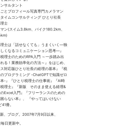
コンサルタント
しごとプロフィール写真専門カメラマン
タイムコンサルティング ひとり社長
税理士
ン(スイム3.8km、バイク180.2km、
5km)
税理士は「話せなくても」うまくいく
―
独
楽しくなるコミュニケーション思考―』
 税理士のための
RPA
入門 ～一歩踏み出
られる！業務効率化の方法～』をはじめ、
イス対応版ひとり社長の経理の基本』『税
のプログラミング -ChatGPTで知識ゼロ
本-』『ひとり税理士の仕事術』『AI時
税理士』『新版 そのまま使える経理&
のExcel入門』『フリーランスのための
困らない本』、 『やってはいけない
など41冊。
1新、ブログ。2007年7月9日以来、
日毎日更新中。