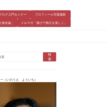
8 ブログ入門セミナー
プロフィール写真撮影
士進化論」
メルマガ「遊びで独立を楽しく」
検
索
陽一（いのうえ よういち）