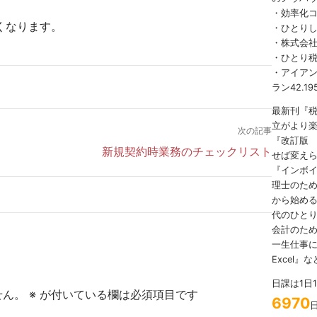
・効率化
くなります。
・ひとり
・株式会社
・ひとり
・アイアンマ
ラン42.19
最新刊『
立がより
次の記事
『改訂版
新規契約時業務のチェックリスト
せば変え
『インボ
理士のため
から始める
代のひとり
会計のため
一生仕事に
Excel』
日課は1日
せん。
※
が付いている欄は必須項目です
6970