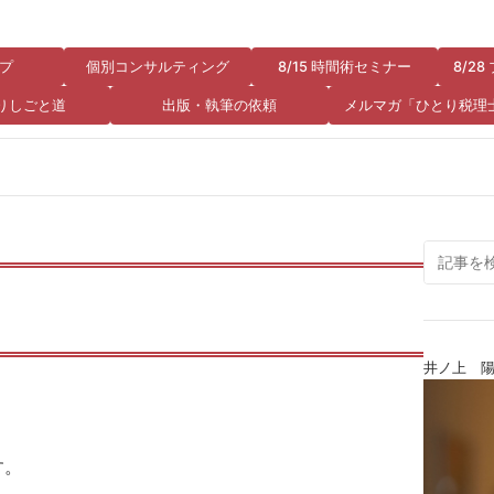
プ
個別コンサルティング
8/15 時間術セミナー
8/2
りしごと道
出版・執筆の依頼
メルマガ「ひとり税理
井ノ上 
す。