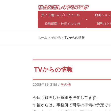
井ノ上陽一のプロフィール
動画ショッ
税務顧問・社長メルマガ
週刊ひと
ホーム
»
その他
»
TVからの情報
TVからの情報
2008年8月31日
/
その他
今日も録画した番組を消化してます。
午後からは、事務所で研修の準備の予定で