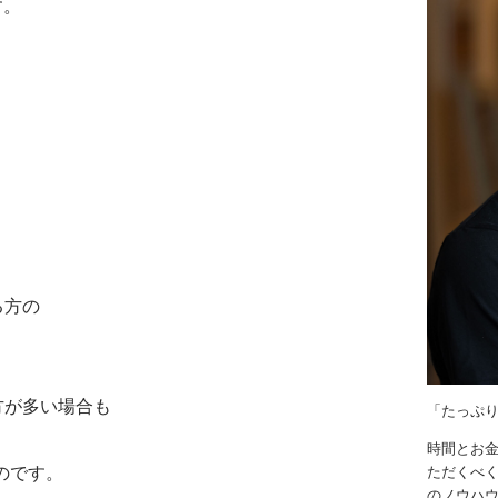
す。
る方の
方が多い場合も
「たっぷ
時間とお
のです。
ただくべく
のノウハ