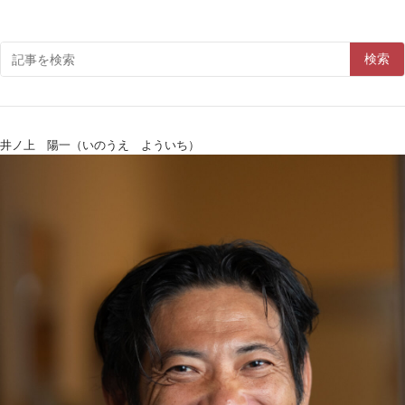
検索
井ノ上 陽一（いのうえ よういち）