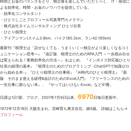
時間とお金のバランスをとり、独立後を楽しんでいただくべく、 IT・発信に
よる効率化、時間・お金のノウハウを提供している。
・効率化コンサルタント
・ひとりしごとプロフィール写真専門カメラマン
・株式会社タイムコンサルティング ひとり社長
・ひとり税理士
・アイアンマン(スイム3.8km、バイク180.2km、ラン42.195km)
最新刊『税理士は「話せなくても」うまくいく
―
独立がより楽しくなるコミ
ュニケーション思考―』『改訂版 税理士のための
RPA
入門 ～一歩踏み出せ
ば変えられる！業務効率化の方法～』をはじめ、 『インボイス対応版ひとり
社長の経理の基本』『税理士のためのプログラミング -ChatGPTで知識ゼロ
から始める本-』『ひとり税理士の仕事術』『AI時代のひとり税理士』『新
版 そのまま使える経理&会計のためのExcel入門』『フリーランスのための
一生仕事に困らない本』、 『やってはいけないExcel』など41冊。
6970
日課は1日1新、ブログ。2007年7月9日以来、
日毎日更新中。
1972年12月18日 大阪生まれ。宮崎育ち東京在住。娘9歳。 詳細はこちら→
プロフィール