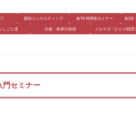
プ
個別コンサルティング
8/15 時間術セミナー
8/2
りしごと道
出版・執筆の依頼
メルマガ「ひとり税理
入門セミナー