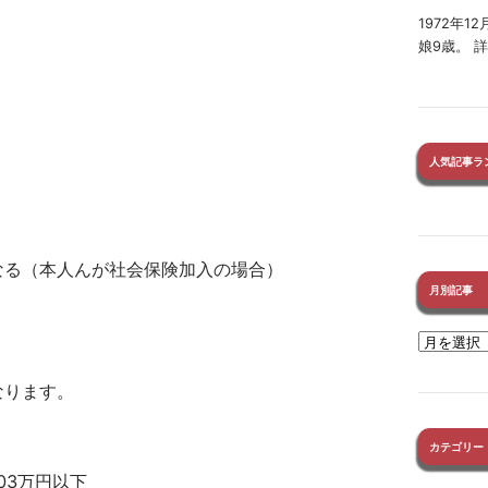
1972年
娘9歳。 
。
人気記事ラ
なる（本人んが社会保険加入の場合）
月別記事
なります。
カテゴリー
03万円以下