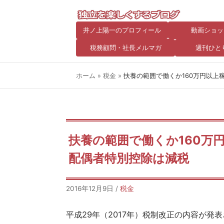
井ノ上陽一のプロフィール
動画ショッ
税務顧問・社長メルマガ
週刊ひと
ホーム
»
税金
»
扶養の範囲で働くか160万円以
扶養の範囲で働くか160万
配偶者特別控除は減税
2016年12月9日
/
税金
平成29年（2017年）税制改正の内容が発