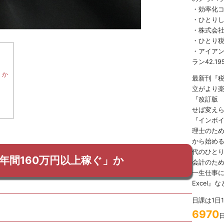
・効率化
・ひとり
・株式会社
・ひとり
・アイアンマ
ラン42.19
」か
最新刊『
立がより
『改訂版
せば変え
『インボ
理士のため
から始める
代のひとり
年間160万円以上稼ぐ」か
会計のため
一生仕事に
Excel』
日課は1日
6970