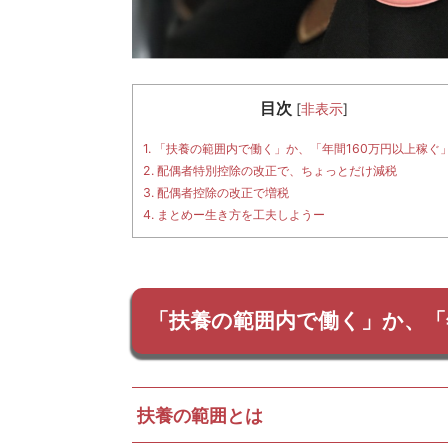
目次
[
非表示
]
1.
「扶養の範囲内で働く」か、「年間160万円以上稼ぐ
2.
配偶者特別控除の改正で、ちょっとだけ減税
3.
配偶者控除の改正で増税
4.
まとめー生き方を工夫しようー
「扶養の範囲内で働く」か、「
扶養の範囲とは