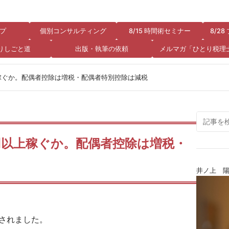
プ
個別コンサルティング
8/15 時間術セミナー
8/2
りしごと道
出版・執筆の依頼
メルマガ「ひとり税理
上稼ぐか。配偶者控除は増税・配偶者特別控除は減税
円以上稼ぐか。配偶者控除は増税・
井ノ上 
表されました。