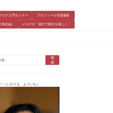
8 ブログ入門セミナー
プロフィール写真撮影
士進化論」
メルマガ「遊びで独立を楽しく」
検
索
陽一（いのうえ よういち）