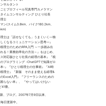
コンサルタント
しごとプロフィール写真専門カメラマン
タイムコンサルティング ひとり社長
税理士
ン(スイム3.8km、バイク180.2km、
5km)
税理士は「話せなくても」うまくいく
―
独
楽しくなるコミュニケーション思考―』
 税理士のための
RPA
入門 ～一歩踏み出
られる！業務効率化の方法～』をはじめ、
イス対応版ひとり社長の経理の基本』『税
のプログラミング -ChatGPTで知識ゼロ
本-』『ひとり税理士の仕事術』『AI時
税理士』『新版 そのまま使える経理&
のExcel入門』『フリーランスのための
困らない本』、 『やってはいけない
など41冊。
1新、ブログ。2007年7月9日以来、
日毎日更新中。