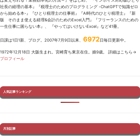
ば変えられる！業務効率化の方法～』をはじめ、 『インボイス対応版ひとり
社長の経理の基本』『税理士のためのプログラミング -ChatGPTで知識ゼロ
から始める本-』『ひとり税理士の仕事術』『AI時代のひとり税理士』『新
版 そのまま使える経理&会計のためのExcel入門』『フリーランスのための
一生仕事に困らない本』、 『やってはいけないExcel』など41冊。
6972
日課は1日1新、ブログ。2007年7月9日以来、
日毎日更新中。
1972年12月18日 大阪生まれ。宮崎育ち東京在住。娘9歳。 詳細はこちら→
プロフィール
人気記事ランキング
月別記事