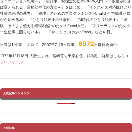
ュニケーション思考―』『改訂版 税理士のための
RPA
入門 ～一歩踏み出せ
ば変えられる！業務効率化の方法～』をはじめ、 『インボイス対応版ひとり
社長の経理の基本』『税理士のためのプログラミング -ChatGPTで知識ゼロ
から始める本-』『ひとり税理士の仕事術』『AI時代のひとり税理士』『新
版 そのまま使える経理&会計のためのExcel入門』『フリーランスのための
一生仕事に困らない本』、 『やってはいけないExcel』など41冊。
6972
日課は1日1新、ブログ。2007年7月9日以来、
日毎日更新中。
1972年12月18日 大阪生まれ。宮崎育ち東京在住。娘9歳。 詳細はこちら→
プロフィール
人気記事ランキング
月別記事