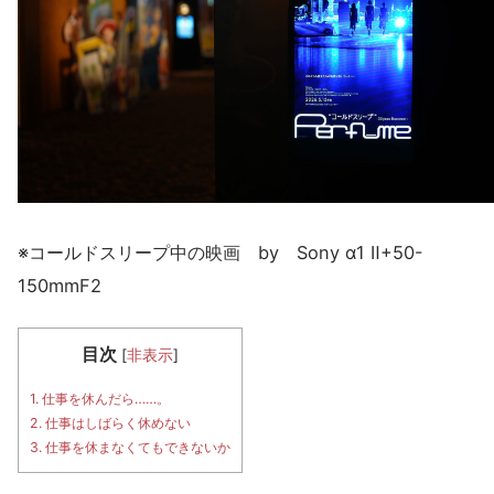
※コールドスリープ中の映画 by Sony α1 Ⅱ+50-
150mmF2
目次
[
非表示
]
1.
仕事を休んだら……。
2.
仕事はしばらく休めない
3.
仕事を休まなくてもできないか