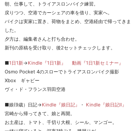
朝、仕事して、トライアスロンバイク練習。
戻りつつ、空港でカーシェアの車を借り、実家へ。
バイクは実家に置き、荷物をまとめ、空港経由で帰ってきま
した。
夕方は、編集者さんと打ち合わせ。
新刊の原稿を受け取り、後2セットチェックします。
■
1日1新
→
Kindle『1日1新』
動画『1日1新セミナー』
Osmo Pocket 4のスローでトライアスロンバイク撮影
Xbox ギャビー
ヴィ・ド・フランス羽田空港
■娘(9歳）日記→
Kindle『娘日記』
・
Kindle『娘日記Ⅱ』
宮崎から帰ってきて、娘と再開。
お土産は、トマト、千切り大根、シール、マンゴー。