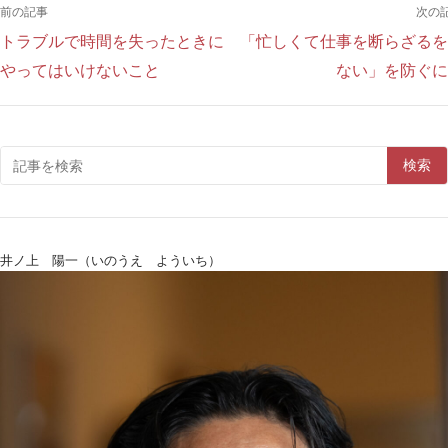
前の記事
次の
トラブルで時間を失ったときに
「忙しくて仕事を断らざるを
やってはいけないこと
ない」を防ぐに
検索
井ノ上 陽一（いのうえ よういち）