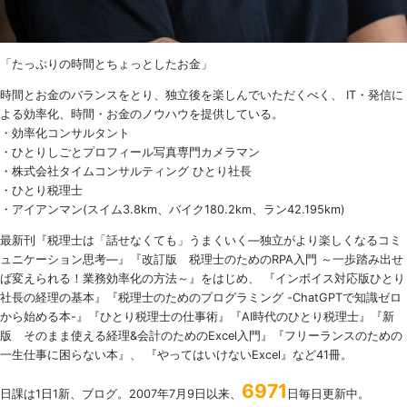
「たっぷりの時間とちょっとしたお金」
時間とお金のバランスをとり、独立後を楽しんでいただくべく、 IT・発信に
よる効率化、時間・お金のノウハウを提供している。
・効率化コンサルタント
・ひとりしごとプロフィール写真専門カメラマン
・株式会社タイムコンサルティング ひとり社長
・ひとり税理士
・アイアンマン(スイム3.8km、バイク180.2km、ラン42.195km)
最新刊『税理士は「話せなくても」うまくいく
―
独立がより楽しくなるコミ
ュニケーション思考―』『改訂版 税理士のための
RPA
入門 ～一歩踏み出せ
ば変えられる！業務効率化の方法～』をはじめ、 『インボイス対応版ひとり
社長の経理の基本』『税理士のためのプログラミング -ChatGPTで知識ゼロ
から始める本-』『ひとり税理士の仕事術』『AI時代のひとり税理士』『新
版 そのまま使える経理&会計のためのExcel入門』『フリーランスのための
一生仕事に困らない本』、 『やってはいけないExcel』など41冊。
6971
日課は1日1新、ブログ。2007年7月9日以来、
日毎日更新中。