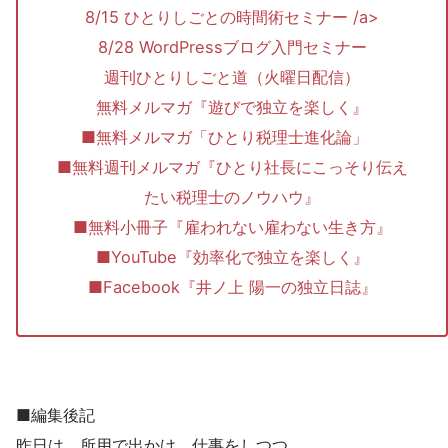
8/15 ひとりしごとの時間術セミナー /a>
8/28 WordPressブログ入門セミナー
週刊ひとりしごと道（火曜日配信）
無料メルマガ『遊びで独立を楽しく』
■無料メルマガ「ひとり税理士進化論」
■無料週刊メルマガ『ひとり社長にこっそり伝え
たい税理士のノウハウ』
■無料小冊子『雇われない雇わない生き方』
■YouTube『効率化で独立を楽しく』
■Facebook『井ノ上 陽一の独立日誌』
■編集後記
昨日は、所用で出かけ、仕事をしつつ。