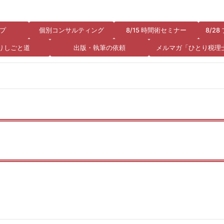
プ
個別コンサルティング
8/15 時間術セミナー
8/2
りしごと道
出版・執筆の依頼
メルマガ「ひとり税理