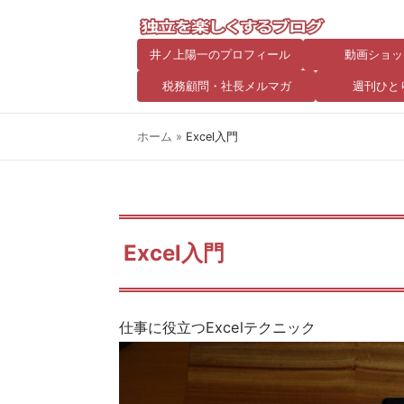
井ノ上陽一のプロフィール
動画ショッ
税務顧問・社長メルマガ
週刊ひと
ホーム
»
Excel入門
Excel入門
仕事に役立つExcelテクニック