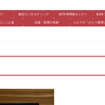
プ
個別コンサルティング
8/15 時間術セミナー
8/2
りしごと道
出版・執筆の依頼
メルマガ「ひとり税理